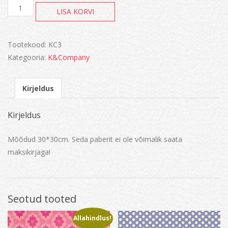
Amy
LISA KORVI
Butler
Lotus
Faded
China
Tootekood:
KC3
Poppy
Kategooria:
K&Company
Field
kogus
Kirjeldus
Kirjeldus
Mõõdud 30*30cm. Seda paberit ei ole võimalik saata
maksikirjaga!
Seotud tooted
Allahindlus!