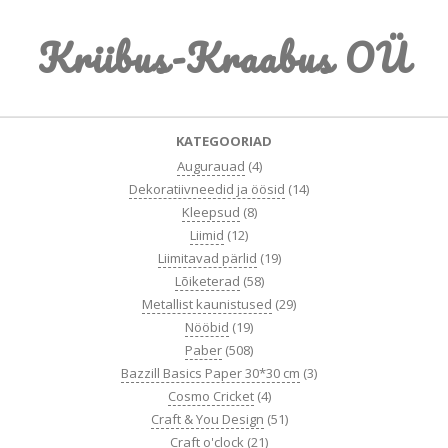
Skip
Kriibus-Kraabus OÜ
to
content
Primary
KATEGOORIAD
Navigation
Augurauad
(4)
Menu
Dekoratiivneedid ja öösid
(14)
Kleepsud
(8)
Liimid
(12)
Liimitavad pärlid
(19)
Lõiketerad
(58)
Metallist kaunistused
(29)
Nööbid
(19)
Paber
(508)
Bazzill Basics Paper 30*30 cm
(3)
Cosmo Cricket
(4)
Craft & You Design
(51)
Craft o'clock
(21)