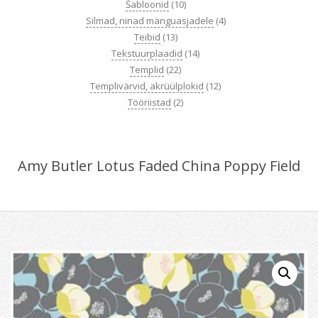
Šabloonid
(10)
Silmad, ninad mänguasjadele
(4)
Teibid
(13)
Tekstuurplaadid
(14)
Templid
(22)
Templivärvid, akrüülplokid
(12)
Tööriistad
(2)
Amy Butler Lotus Faded China Poppy Field