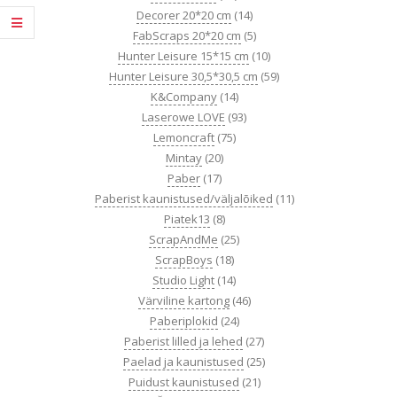
Decorer 20*20 cm
(14)
FabScraps 20*20 cm
(5)
Hunter Leisure 15*15 cm
(10)
Hunter Leisure 30,5*30,5 cm
(59)
K&Company
(14)
Laserowe LOVE
(93)
Lemoncraft
(75)
Mintay
(20)
Paber
(17)
Paberist kaunistused/väljalõiked
(11)
Piatek13
(8)
ScrapAndMe
(25)
ScrapBoys
(18)
Studio Light
(14)
Värviline kartong
(46)
Paberiplokid
(24)
Paberist lilled ja lehed
(27)
Paelad ja kaunistused
(25)
Puidust kaunistused
(21)