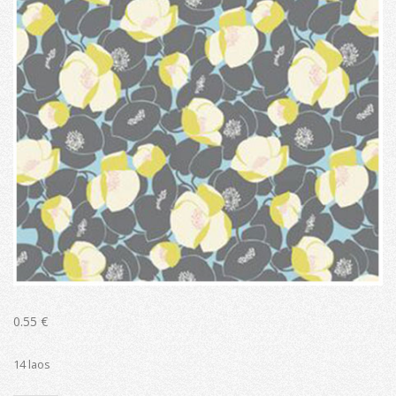
0.55
€
14 laos