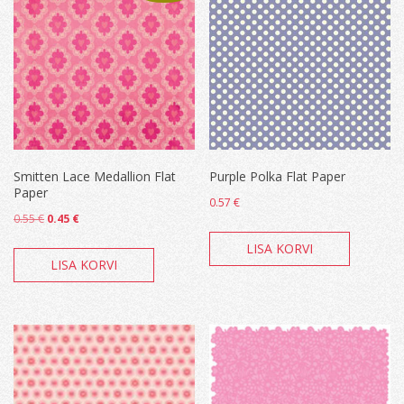
Smitten Lace Medallion Flat
Purple Polka Flat Paper
Paper
0.57
€
Algne
Current
0.55
€
0.45
€
hind
price
LISA KORVI
oli:
is:
LISA KORVI
0.55 €.
0.45 €.