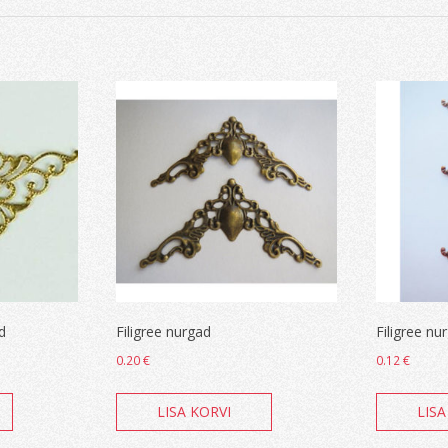
d
Filigree nurgad
Filigree nu
0.20
€
0.12
€
LISA KORVI
LISA