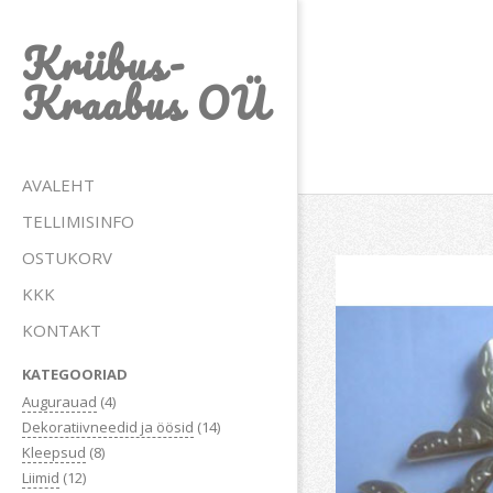
Skip
Kriibus-
to
content
Kraabus OÜ
Primary
AVALEHT
Navigation
TELLIMISINFO
Menu
OSTUKORV
KKK
KONTAKT
KATEGOORIAD
Augurauad
(4)
Dekoratiivneedid ja öösid
(14)
Kleepsud
(8)
Liimid
(12)