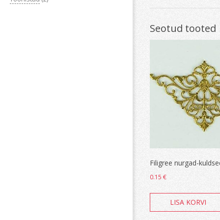
Seotud tooted
Filigree nurgad-kuldse
0.15
€
LISA KORVI