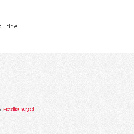
kuldne
a:
Metallist nurgad