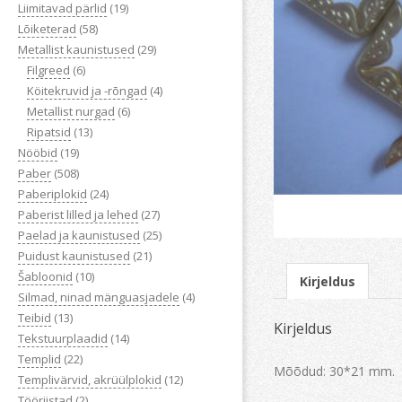
Liimitavad pärlid
(19)
Lõiketerad
(58)
Metallist kaunistused
(29)
Filgreed
(6)
Köitekruvid ja -rõngad
(4)
Metallist nurgad
(6)
Ripatsid
(13)
Nööbid
(19)
Paber
(508)
Paberiplokid
(24)
Paberist lilled ja lehed
(27)
Paelad ja kaunistused
(25)
Puidust kaunistused
(21)
Šabloonid
(10)
Kirjeldus
Silmad, ninad mänguasjadele
(4)
Teibid
(13)
Kirjeldus
Tekstuurplaadid
(14)
Templid
(22)
Mõõdud: 30*21 mm.
Templivärvid, akrüülplokid
(12)
Tööriistad
(2)