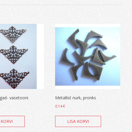
rgad- vasetooni
Metallist nurk, pronks
0.14
€
 KORVI
LISA KORVI