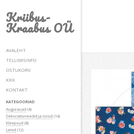
Skip
Kriibus-
to
content
Kraabus OÜ
Primary
AVALEHT
Navigation
TELLIMISINFO
Menu
OSTUKORV
KKK
KONTAKT
KATEGOORIAD
Augurauad
(4)
Dekoratiivneedid ja öösid
(14)
Kleepsud
(8)
Liimid
(12)