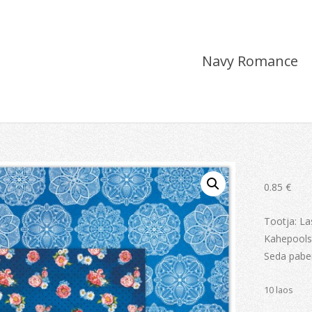
Navy Romance
0.85
€
Tootja: L
Kahepools
Seda paber
10 laos