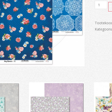
Navy
Romance
kogus
Tootekoo
Kategoori