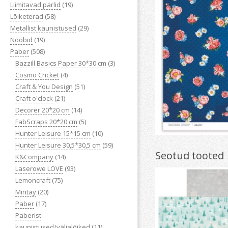
Liimitavad pärlid
(19)
Lõiketerad
(58)
Metallist kaunistused
(29)
Nööbid
(19)
Paber
(508)
Bazzill Basics Paper 30*30 cm
(3)
Cosmo Cricket
(4)
Craft & You Design
(51)
Craft o'clock
(21)
Decorer 20*20 cm
(14)
FabScraps 20*20 cm
(5)
Hunter Leisure 15*15 cm
(10)
Hunter Leisure 30,5*30,5 cm
(59)
Seotud tooted
K&Company
(14)
Laserowe LOVE
(93)
Lemoncraft
(75)
Mintay
(20)
Paber
(17)
Paberist
kaunistused/väljalõiked
(11)