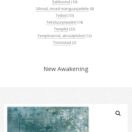
Šabloonid
(10)
Silmad, ninad mänguasjadele
(4)
Teibid
(13)
Tekstuurplaadid
(14)
Templid
(22)
Templivärvid, akrüülplokid
(12)
Tööriistad
(2)
New Awakening