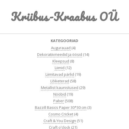
Skip
Kriibus-Kraabus OÜ
to
content
Primary
KATEGOORIAD
Navigation
Augurauad
(4)
Menu
Dekoratiivneedid ja öösid
(14)
Kleepsud
(8)
Liimid
(12)
Liimitavad pärlid
(19)
Lõiketerad
(58)
Metallist kaunistused
(29)
Nööbid
(19)
Paber
(508)
Bazzill Basics Paper 30*30 cm
(3)
Cosmo Cricket
(4)
Craft & You Design
(51)
Craft o'clock
(21)