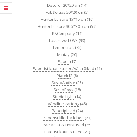
Decorer 20*20 cm
(14)
FabScraps 20*20 cm
(5)
Hunter Leisure 15*15 cm
(10)
Hunter Leisure 30,5*30,5 cm
(59)
K&Company
(14)
Laserowe LOVE
(93)
Lemoncraft
(75)
Mintay
(20)
Paber
(17)
Paberist kaunistused/väljalõiked
(11)
Piatek13
(8)
ScrapAndMe
(25)
ScrapBoys
(18)
Studio Light
(14)
Värviline kartong
(46)
Paberiplokid
(24)
Paberist lilled ja lehed
(27)
Paelad ja kaunistused
(25)
Puidust kaunistused
(21)