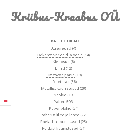
Skip
Kriibus-Kraabus OÜ
to
content
Primary
KATEGOORIAD
Navigation
Augurauad
(4)
Menu
Dekoratiivneedid ja öösid
(14)
Kleepsud
(8)
Liimid
(12)
Liimitavad pärlid
(19)
Lõiketerad
(58)
Metallist kaunistused
(29)
Nööbid
(19)
Paber
(508)
Paberiplokid
(24)
Paberist lilled ja lehed
(27)
Paelad ja kaunistused
(25)
Puidust kaunistused
(21)