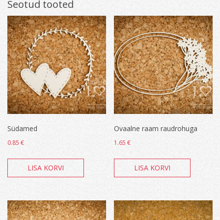
Seotud tooted
Südamed
Ovaalne raam raudrohuga
0.85
€
1.65
€
LISA KORVI
LISA KORVI