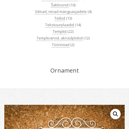
Šabloonid
(10)
Silmad, ninad mänguasjadele
(4)
Teibid
(13)
Tekstuurplaadid
(14)
Templid
(22)
Templivärvid, akrüülplokid
(12)
Tööriistad
(2)
Ornament