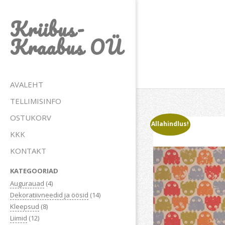
Skip
Kriibus-
to
content
Kraabus OÜ
Primary
AVALEHT
Navigation
TELLIMISINFO
Menu
OSTUKORV
Allahindlus!
KKK
KONTAKT
KATEGOORIAD
Augurauad
(4)
Dekoratiivneedid ja öösid
(14)
Kleepsud
(8)
Liimid
(12)