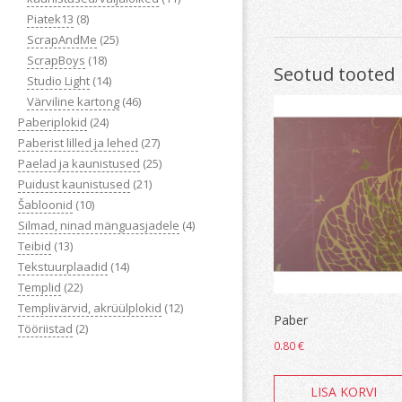
Piatek13
(8)
ScrapAndMe
(25)
ScrapBoys
(18)
Seotud tooted
Studio Light
(14)
Värviline kartong
(46)
Paberiplokid
(24)
Paberist lilled ja lehed
(27)
Paelad ja kaunistused
(25)
Puidust kaunistused
(21)
Šabloonid
(10)
Silmad, ninad mänguasjadele
(4)
Teibid
(13)
Tekstuurplaadid
(14)
Templid
(22)
Templivärvid, akrüülplokid
(12)
Paber
Tööriistad
(2)
0.80
€
LISA KORVI