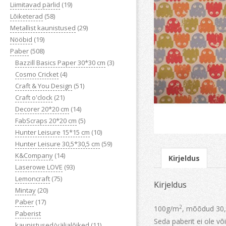
Liimitavad pärlid
(19)
Lõiketerad
(58)
Metallist kaunistused
(29)
Nööbid
(19)
Paber
(508)
Bazzill Basics Paper 30*30 cm
(3)
Cosmo Cricket
(4)
Craft & You Design
(51)
Craft o'clock
(21)
Decorer 20*20 cm
(14)
FabScraps 20*20 cm
(5)
Hunter Leisure 15*15 cm
(10)
Hunter Leisure 30,5*30,5 cm
(59)
K&Company
(14)
Kirjeldus
Laserowe LOVE
(93)
Lemoncraft
(75)
Kirjeldus
Mintay
(20)
Paber
(17)
2
100g/m
, mõõdud 30,
Paberist
Seda paberit ei ole võ
kaunistused/väljalõiked
(11)