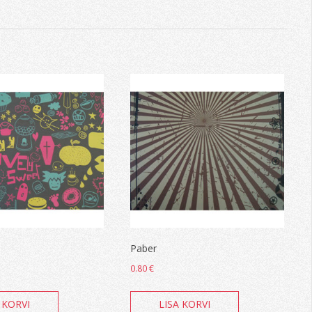
Paber
0.80
€
 KORVI
LISA KORVI