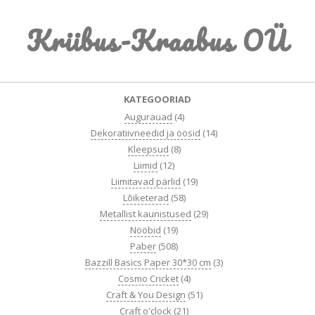
Skip
Kriibus-Kraabus OÜ
to
content
Primary
KATEGOORIAD
Navigation
Augurauad
(4)
Menu
Dekoratiivneedid ja öösid
(14)
Kleepsud
(8)
Liimid
(12)
Liimitavad pärlid
(19)
Lõiketerad
(58)
Metallist kaunistused
(29)
Nööbid
(19)
Paber
(508)
Bazzill Basics Paper 30*30 cm
(3)
Cosmo Cricket
(4)
Craft & You Design
(51)
Craft o'clock
(21)