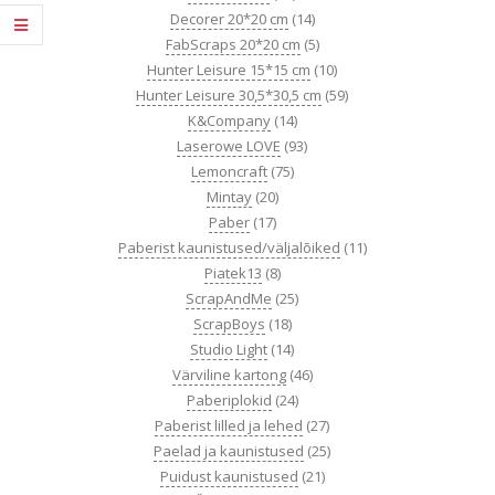
Decorer 20*20 cm
(14)
FabScraps 20*20 cm
(5)
Hunter Leisure 15*15 cm
(10)
Hunter Leisure 30,5*30,5 cm
(59)
K&Company
(14)
Laserowe LOVE
(93)
Lemoncraft
(75)
Mintay
(20)
Paber
(17)
Paberist kaunistused/väljalõiked
(11)
Piatek13
(8)
ScrapAndMe
(25)
ScrapBoys
(18)
Studio Light
(14)
Värviline kartong
(46)
Paberiplokid
(24)
Paberist lilled ja lehed
(27)
Paelad ja kaunistused
(25)
Puidust kaunistused
(21)