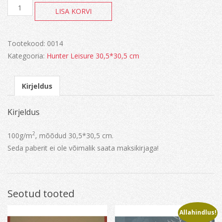
Paber
LISA KORVI
kogus
Tootekood:
0014
Kategooria:
Hunter Leisure 30,5*30,5 cm
Kirjeldus
Kirjeldus
2
100g/m
, mõõdud 30,5*30,5 cm.
Seda paberit ei ole võimalik saata maksikirjaga!
Seotud tooted
Allahindlus!