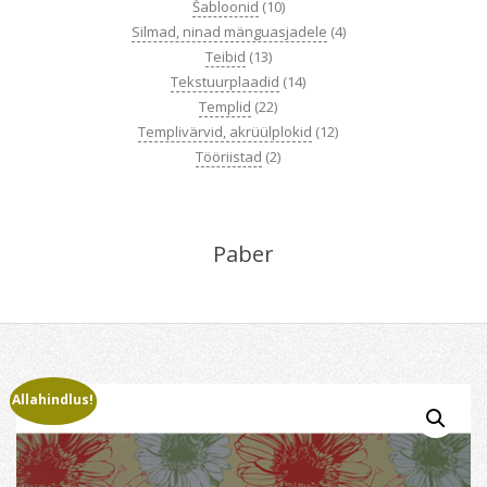
Šabloonid
(10)
Silmad, ninad mänguasjadele
(4)
Teibid
(13)
Tekstuurplaadid
(14)
Templid
(22)
Templivärvid, akrüülplokid
(12)
Tööriistad
(2)
Paber
Allahindlus!