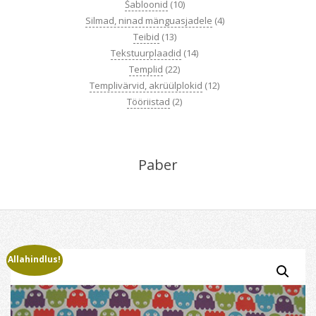
Šabloonid
(10)
Silmad, ninad mänguasjadele
(4)
Teibid
(13)
Tekstuurplaadid
(14)
Templid
(22)
Templivärvid, akrüülplokid
(12)
Tööriistad
(2)
Paber
Allahindlus!