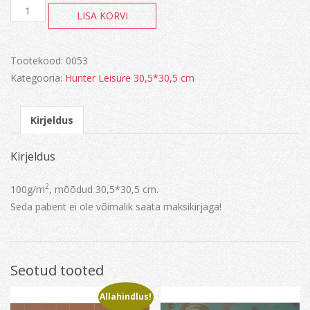
Paber
LISA KORVI
kogus
Tootekood:
0053
Kategooria:
Hunter Leisure 30,5*30,5 cm
Kirjeldus
Kirjeldus
2
100g/m
, mõõdud 30,5*30,5 cm.
Seda paberit ei ole võimalik saata maksikirjaga!
Seotud tooted
Allahindlus!