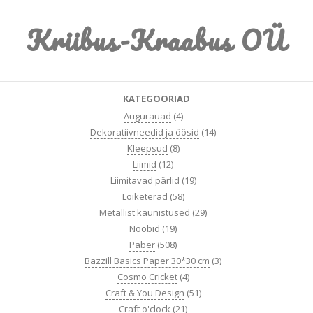
Skip
Kriibus-Kraabus OÜ
to
content
Primary
KATEGOORIAD
Navigation
Augurauad
(4)
Menu
Dekoratiivneedid ja öösid
(14)
Kleepsud
(8)
Liimid
(12)
Liimitavad pärlid
(19)
Lõiketerad
(58)
Metallist kaunistused
(29)
Nööbid
(19)
Paber
(508)
Bazzill Basics Paper 30*30 cm
(3)
Cosmo Cricket
(4)
Craft & You Design
(51)
Craft o'clock
(21)