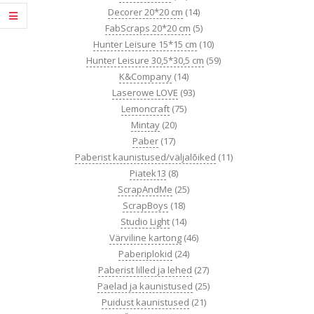
Decorer 20*20 cm
(14)
FabScraps 20*20 cm
(5)
Hunter Leisure 15*15 cm
(10)
Hunter Leisure 30,5*30,5 cm
(59)
K&Company
(14)
Laserowe LOVE
(93)
Lemoncraft
(75)
Mintay
(20)
Paber
(17)
Paberist kaunistused/väljalõiked
(11)
Piatek13
(8)
ScrapAndMe
(25)
ScrapBoys
(18)
Studio Light
(14)
Värviline kartong
(46)
Paberiplokid
(24)
Paberist lilled ja lehed
(27)
Paelad ja kaunistused
(25)
Puidust kaunistused
(21)