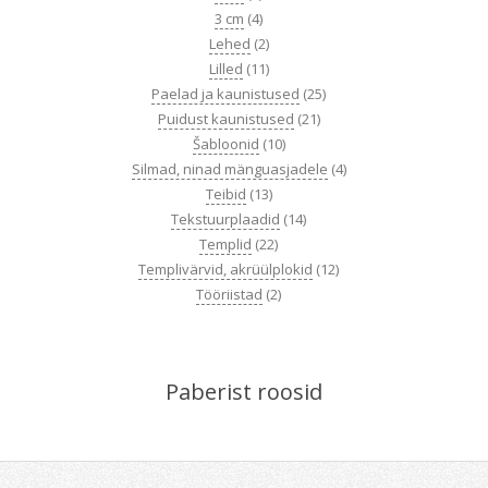
3 cm
(4)
Lehed
(2)
Lilled
(11)
Paelad ja kaunistused
(25)
Puidust kaunistused
(21)
Šabloonid
(10)
Silmad, ninad mänguasjadele
(4)
Teibid
(13)
Tekstuurplaadid
(14)
Templid
(22)
Templivärvid, akrüülplokid
(12)
Tööriistad
(2)
Paberist roosid