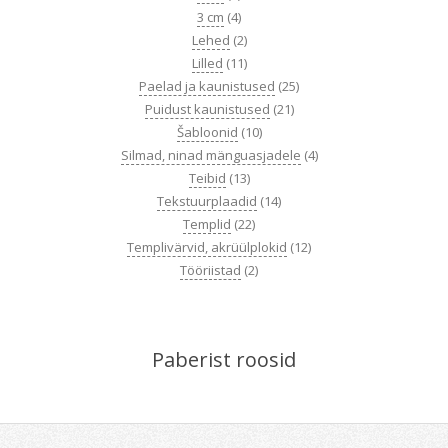
3 cm
(4)
Lehed
(2)
Lilled
(11)
Paelad ja kaunistused
(25)
Puidust kaunistused
(21)
Šabloonid
(10)
Silmad, ninad mänguasjadele
(4)
Teibid
(13)
Tekstuurplaadid
(14)
Templid
(22)
Templivärvid, akrüülplokid
(12)
Tööriistad
(2)
Paberist roosid