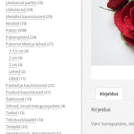
Liimitavad pärlid
(19)
Lõiketerad
(58)
Metallist kaunistused
(29)
Nööbid
(19)
Paber
(508)
Paberiplokid
(24)
Paberist lilled ja lehed
(27)
1-1,5 cm
(6)
2 cm
(4)
3 cm
(4)
Lehed
(2)
Lilled
(11)
Paelad ja kaunistused
(25)
Puidust kaunistused
(21)
Kirjeldus
Šabloonid
(10)
Silmad, ninad mänguasjadele
(4)
Kirjeldus
Teibid
(13)
Tekstuurplaadid
(14)
Värv: tumepunane, õie
Templid
(22)
Templivärvid, akrüülplokid
(12)