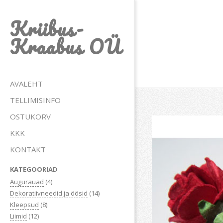
Skip
Kriibus-
to
content
Kraabus OÜ
Primary
AVALEHT
Navigation
TELLIMISINFO
Menu
OSTUKORV
KKK
KONTAKT
KATEGOORIAD
Augurauad
(4)
Dekoratiivneedid ja öösid
(14)
Kleepsud
(8)
Liimid
(12)