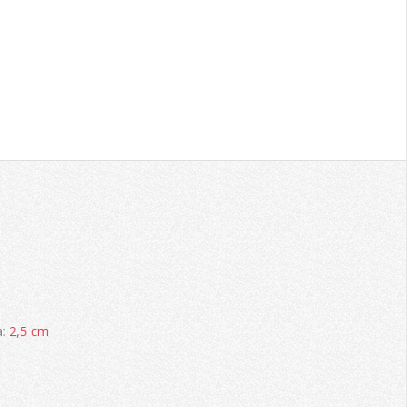
a:
2,5 cm