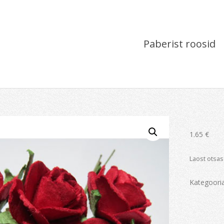
Paberist roosid
1.65
€
Laost otsas
Kategoori