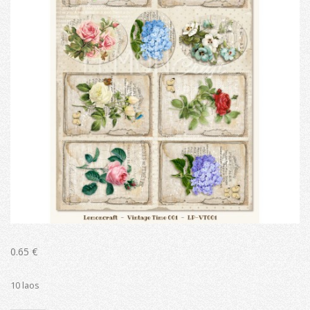
0.65
€
10 laos