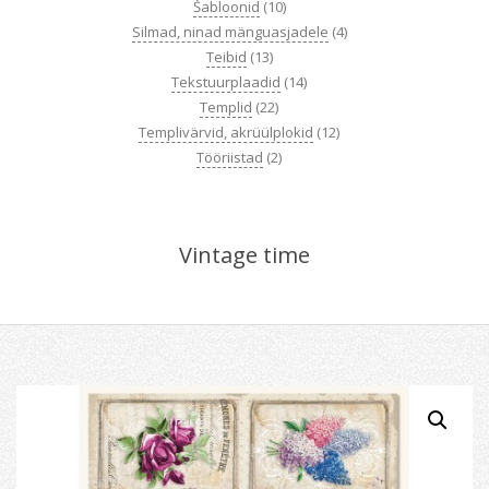
Šabloonid
(10)
Silmad, ninad mänguasjadele
(4)
Teibid
(13)
Tekstuurplaadid
(14)
Templid
(22)
Templivärvid, akrüülplokid
(12)
Tööriistad
(2)
Vintage time