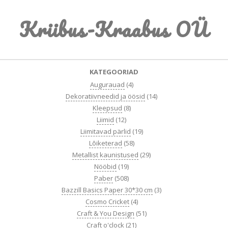
Skip
Kriibus-Kraabus OÜ
to
content
Primary
KATEGOORIAD
Navigation
Augurauad
(4)
Menu
Dekoratiivneedid ja öösid
(14)
Kleepsud
(8)
Liimid
(12)
Liimitavad pärlid
(19)
Lõiketerad
(58)
Metallist kaunistused
(29)
Nööbid
(19)
Paber
(508)
Bazzill Basics Paper 30*30 cm
(3)
Cosmo Cricket
(4)
Craft & You Design
(51)
Craft o'clock
(21)