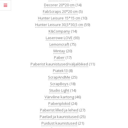
Decorer 20*20 cm
(14)
FabScraps 20*20 cm
(5)
Hunter Leisure 15*15 cm
(10)
Hunter Leisure 30,5*30,5 cm
(59)
K&Company
(14)
Laserowe LOVE
(93)
Lemoncraft
(75)
Mintay
(20)
Paber
(17)
Paberist kaunistused/väljalõiked
(11)
Piatek13
(8)
ScrapAndMe
(25)
ScrapBoys
(18)
Studio Light
(14)
Värviline kartong
(46)
Paberiplokid
(24)
Paberist lilled ja lehed
(27)
Paelad ja kaunistused
(25)
Puidust kaunistused
(21)