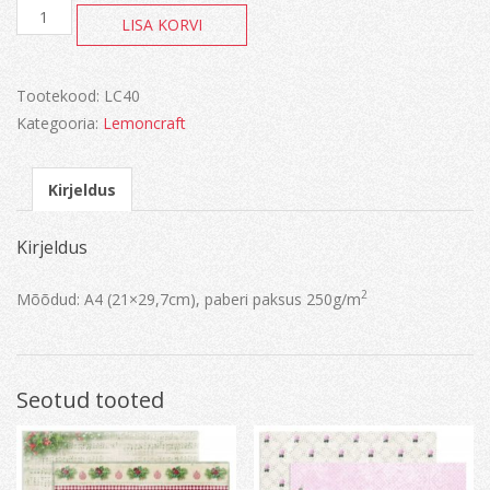
Vintage
LISA KORVI
time
kogus
Tootekood:
LC40
Kategooria:
Lemoncraft
Kirjeldus
Kirjeldus
2
Mõõdud: A4 (21×29,7cm), paberi paksus 250g/m
Seotud tooted