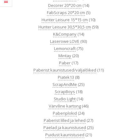
Decorer 20*20 cm
(14)
FabScraps 20*20 cm
(5)
Hunter Leisure 15*15 cm
(10)
Hunter Leisure 30,5*30,5 cm
(59)
K&Company
(14)
Laserowe LOVE
(93)
Lemoncraft
(75)
Mintay
(20)
Paber
(17)
Paberist kaunistused/väljalõiked
(11)
Piatek13
(8)
ScrapAndMe
(25)
ScrapBoys
(18)
Studio Light
(14)
Värviline kartong
(46)
Paberiplokid
(24)
Paberist lilled ja lehed
(27)
Paelad ja kaunistused
(25)
Puidust kaunistused
(21)