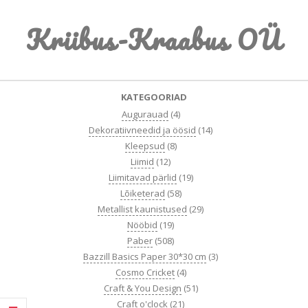
Skip
Kriibus-Kraabus OÜ
to
content
Primary
KATEGOORIAD
Navigation
Augurauad
(4)
Menu
Dekoratiivneedid ja öösid
(14)
Kleepsud
(8)
Liimid
(12)
Liimitavad pärlid
(19)
Lõiketerad
(58)
Metallist kaunistused
(29)
Nööbid
(19)
Paber
(508)
Bazzill Basics Paper 30*30 cm
(3)
Cosmo Cricket
(4)
Craft & You Design
(51)
Craft o'clock
(21)