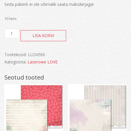
Seda paberit ei ole võimalik saata maksikirjaga!
10 laos
Watermelon
LISA KORVI
Friends
kogus
Tootekood:
LLOVE60
Kategooria:
Laserowe LOVE
Seotud tooted