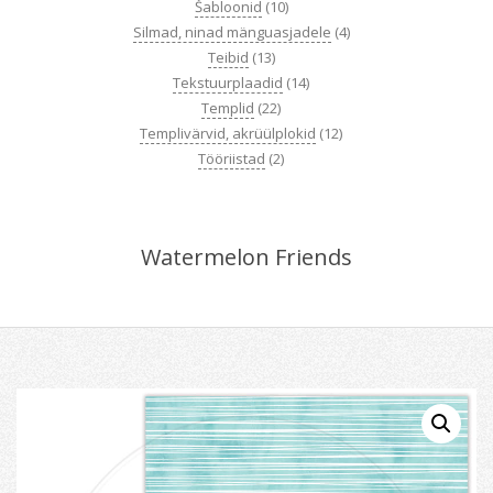
Šabloonid
(10)
Silmad, ninad mänguasjadele
(4)
Teibid
(13)
Tekstuurplaadid
(14)
Templid
(22)
Templivärvid, akrüülplokid
(12)
Tööriistad
(2)
Watermelon Friends