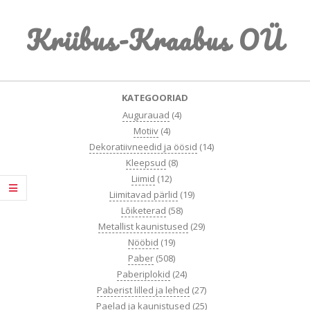
Skip
Kriibus-Kraabus OÜ
to
content
Primary
KATEGOORIAD
Navigation
Augurauad
(4)
Menu
Motiiv
(4)
Dekoratiivneedid ja öösid
(14)
Kleepsud
(8)
Liimid
(12)
Liimitavad pärlid
(19)
Lõiketerad
(58)
Metallist kaunistused
(29)
Nööbid
(19)
Paber
(508)
Paberiplokid
(24)
Paberist lilled ja lehed
(27)
Paelad ja kaunistused
(25)