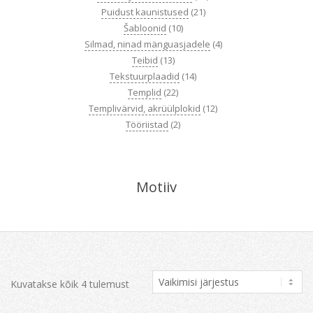
Puidust kaunistused
(21)
Šabloonid
(10)
Silmad, ninad mänguasjadele
(4)
Teibid
(13)
Tekstuurplaadid
(14)
Templid
(22)
Templivärvid, akrüülplokid
(12)
Tööriistad
(2)
Motiiv
Kuvatakse kõik 4 tulemust