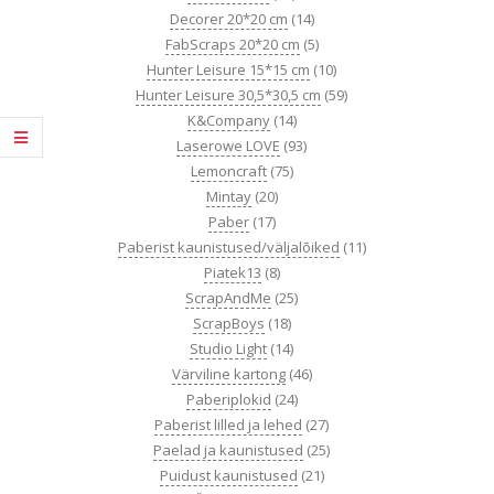
Decorer 20*20 cm
(14)
FabScraps 20*20 cm
(5)
Hunter Leisure 15*15 cm
(10)
Hunter Leisure 30,5*30,5 cm
(59)
K&Company
(14)
Laserowe LOVE
(93)
Lemoncraft
(75)
Mintay
(20)
Paber
(17)
Paberist kaunistused/väljalõiked
(11)
Piatek13
(8)
ScrapAndMe
(25)
ScrapBoys
(18)
Studio Light
(14)
Värviline kartong
(46)
Paberiplokid
(24)
Paberist lilled ja lehed
(27)
Paelad ja kaunistused
(25)
Puidust kaunistused
(21)