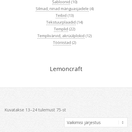
Šabloonid
(10)
Silmad, ninad mänguasjadele
(4)
Teibid
(13)
Tekstuurplaadid
(14)
Templid
(22)
Templivärvid, akrüülplokid
(12)
Tööriistad
(2)
Lemoncraft
Kuvatakse 13–24 tulemust 75-st