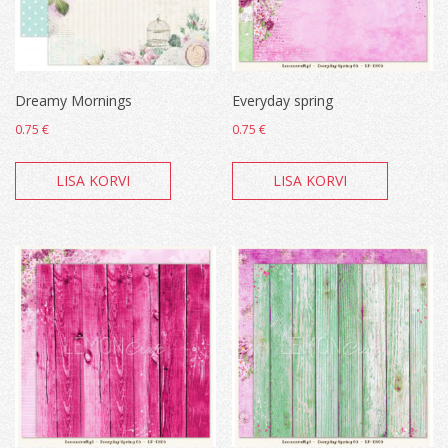
Dreamy Mornings
Everyday spring
0.75
€
0.75
€
LISA KORVI
LISA KORVI