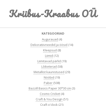
Skip
Kriibus-Kraabus OÜ
to
content
Primary
KATEGOORIAD
Navigation
Augurauad
(4)
Menu
Dekoratiivneedid ja öösid
(14)
Kleepsud
(8)
Liimid
(12)
Liimitavad pärlid
(19)
Lõiketerad
(58)
Metallist kaunistused
(29)
Nööbid
(19)
Paber
(508)
Bazzill Basics Paper 30*30 cm
(3)
Cosmo Cricket
(4)
Craft & You Design
(51)
Craft o'clock
(21)