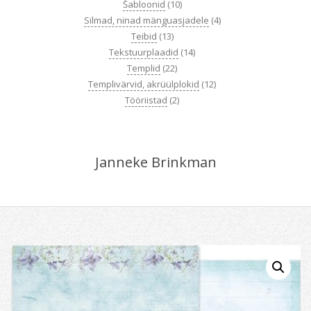
Šabloonid
(10)
Silmad, ninad mänguasjadele
(4)
Teibid
(13)
Tekstuurplaadid
(14)
Templid
(22)
Templivärvid, akrüülplokid
(12)
Tööriistad
(2)
Janneke Brinkman