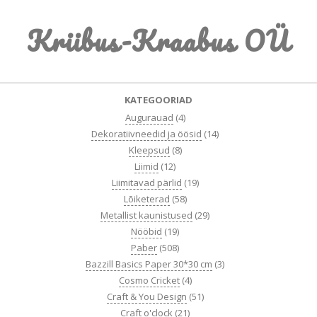
Skip
Kriibus-Kraabus OÜ
to
content
Primary
KATEGOORIAD
Navigation
Augurauad
(4)
Menu
Dekoratiivneedid ja öösid
(14)
Kleepsud
(8)
Liimid
(12)
Liimitavad pärlid
(19)
Lõiketerad
(58)
Metallist kaunistused
(29)
Nööbid
(19)
Paber
(508)
Bazzill Basics Paper 30*30 cm
(3)
Cosmo Cricket
(4)
Craft & You Design
(51)
Craft o'clock
(21)