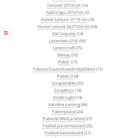
Decorer 20*20 cm
(14)
FabScraps 20*20 cm
(5)
Hunter Leisure 15*15 cm
(10)
Hunter Leisure 30,5*30,5 cm
(59)
K&Company
(14)
Laserowe LOVE
(93)
Lemoncraft
(75)
Mintay
(20)
Paber
(17)
Paberist kaunistused/väljalõiked
(11)
Piatek13
(8)
ScrapAndMe
(25)
ScrapBoys
(18)
Studio Light
(14)
Värviline kartong
(46)
Paberiplokid
(24)
Paberist lilled ja lehed
(27)
Paelad ja kaunistused
(25)
Puidust kaunistused
(21)