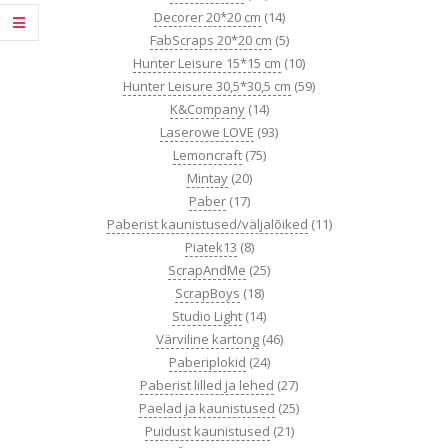
Decorer 20*20 cm
(14)
FabScraps 20*20 cm
(5)
Hunter Leisure 15*15 cm
(10)
Hunter Leisure 30,5*30,5 cm
(59)
K&Company
(14)
Laserowe LOVE
(93)
Lemoncraft
(75)
Mintay
(20)
Paber
(17)
Paberist kaunistused/väljalõiked
(11)
Piatek13
(8)
ScrapAndMe
(25)
ScrapBoys
(18)
Studio Light
(14)
Värviline kartong
(46)
Paberiplokid
(24)
Paberist lilled ja lehed
(27)
Paelad ja kaunistused
(25)
Puidust kaunistused
(21)