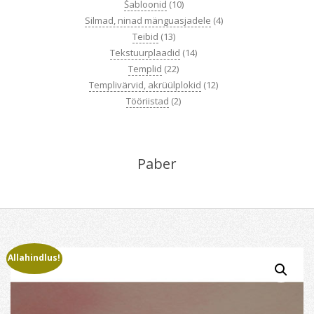
Šabloonid
(10)
Silmad, ninad mänguasjadele
(4)
Teibid
(13)
Tekstuurplaadid
(14)
Templid
(22)
Templivärvid, akrüülplokid
(12)
Tööriistad
(2)
Paber
Allahindlus!