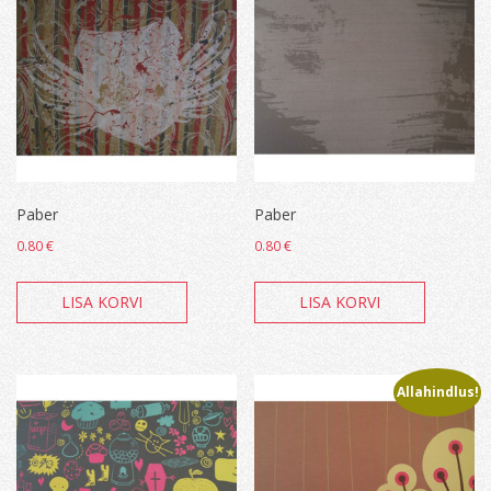
Paber
Paber
0.80
€
0.80
€
LISA KORVI
LISA KORVI
Allahindlus!