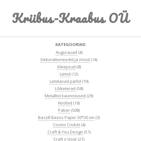
Skip
Kriibus-Kraabus OÜ
to
content
Primary
KATEGOORIAD
Navigation
Augurauad
(4)
Menu
Dekoratiivneedid ja öösid
(14)
Kleepsud
(8)
Liimid
(12)
Liimitavad pärlid
(19)
Lõiketerad
(58)
Metallist kaunistused
(29)
Nööbid
(19)
Paber
(508)
Bazzill Basics Paper 30*30 cm
(3)
Cosmo Cricket
(4)
Craft & You Design
(51)
Craft o'clock
(21)